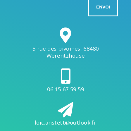
ENVOI

5 rue des pivoines, 68480
Werentzhouse

06 15 67 59 59

loic.anstett@outlook.fr